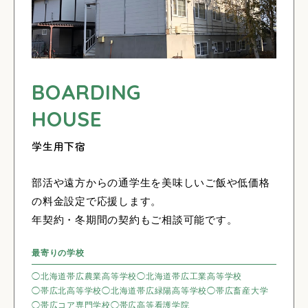
BOARDING
HOUSE
学生用下宿
部活や遠方からの通学生を美味しいご飯や低価格
の料金設定で応援します。
年契約・冬期間の契約もご相談可能です。
最寄りの学校
◯北海道帯広農業高等学校
◯北海道帯広工業高等学校
◯帯広北高等学校
◯北海道帯広緑陽高等学校
◯帯広畜産大学
◯帯広コア専門学校
◯帯広高等看護学院